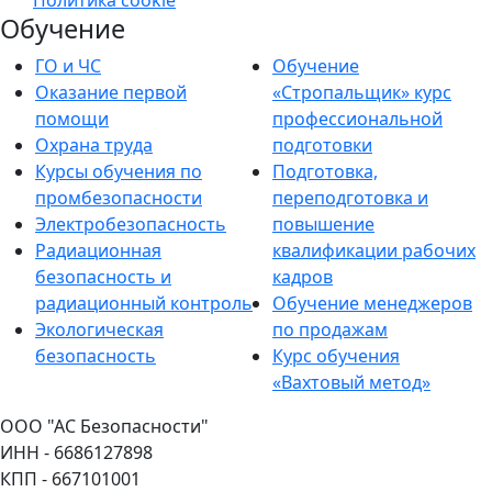
Обучение
ГО и ЧС
Обучение
Оказание первой
«Стропальщик» курс
помощи
профессиональной
Охрана труда
подготовки
Курсы обучения по
Подготовка,
промбезопасности
переподготовка и
Электробезопасность
повышение
Радиационная
квалификации рабочих
безопасность и
кадров
радиационный контроль
Обучение менеджеров
Экологическая
по продажам
безопасность
Курс обучения
«Вахтовый метод»
ООО "АС Безопасности"
ИНН - 6686127898
КПП - 667101001