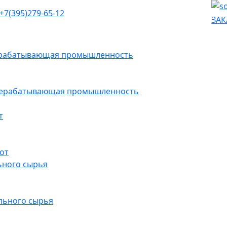
+7(395)279-65-12
ЗАК
рерабатывающая промышленность
ерерабатывающая промышленность
т
от
ьного сырья
льного сырья