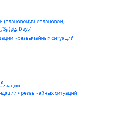
ии (плановой\внеплановой)
(Safety Days)
низации
дации чрезвычайных ситуаций
ов
анизации
видации чрезвычайных ситуаций