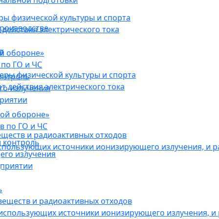
нальной подготовки
ы физической культуры и спорта
роизводстве
действия электрического тока
в
ой обороне»
по ГО и ЧС
ры физической культуры и спорта
онтроль
 действия электрического тока
го излучения
приятии
кой обороне»
в по ГО и ЧС
еществ и радиоактивных отходов
 контроль
использующих источники ионизирующего излучения, и 
его излучения
дприятии
ь
веществ и радиоактивных отходов
 использующих источники ионизирующего излучения, и