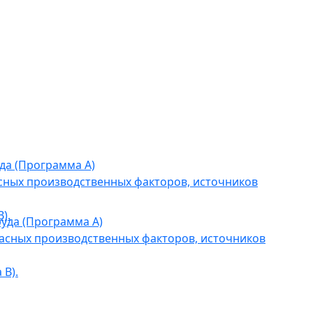
да (Программа А)
сных производственных факторов, источников
).
уда (Программа А)
асных производственных факторов, источников
В).