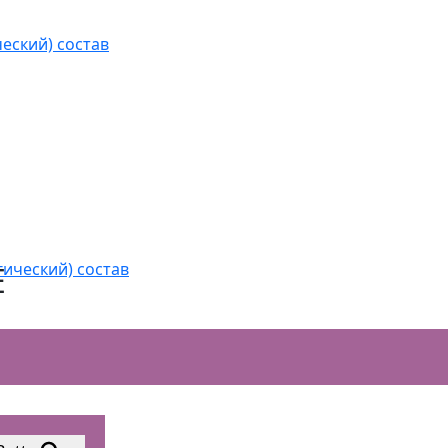
еский) состав
гический) состав
Е
ШЕННОЙ ПРОИЗВОДИТЕЛЬНОСТИ