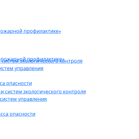
пожарной профилактике»
опожарной профилактике»
 систем экологического контроля
истем управления
са опасности
и систем экологического контроля
систем управления
асса опасности