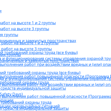
и
бот на высоте 1 и 2 группы
абот на высоте 3 группы
ия группы
раниченных и замкнутых пространствах
абот на высоте 1 и 2 группы
работ на высоте 3 группы
й требований охраны труда (все буквы)
ния группы
 и функционирования системы управления охраной тру
граниченных и замкнутых пространствах
ыполнения работ при воздействии вредных и (или) опа
ний требований охраны труда (все буквы)
выполнения работ повышенной опасности (Программа В
а и функционирования системы управления охраной тр
требований охраны труда
выполнения работ при воздействии вредных и (или) оп
 средств индивидуальной защиты
afety Days)
 выполнения работ повышенной опасности (Программа 
низации
 требований охраны труда
дации чрезвычайных ситуаций
) средств индивидуальной защиты