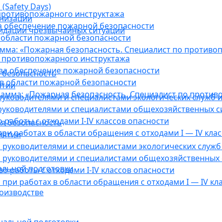
(Safety Days)
противопожарного инструктажа
анизации
а обеспечение пожарной безопасности
видации чрезвычайных ситуаций
 области пожарной безопасности
мма: «Пожарная безопасность. Специалист по противо
 противопожарного инструктажа
за обеспечение пожарной безопасности
 безопасность
в области пожарной безопасности
ятии
амма: «Пожарная безопасность. Специалист по против
уководителями и специалистами экологических служб и
руководителями и специалистами общехозяйственных с
работы с отходами I-IV классов опасности
я безопасность
ри работах в области обращения с отходами I — IV клас
иятии
руководителями и специалистами экологических служб 
 руководителями и специалистами общехозяйственных 
альной подготовки
о работы с отходами I-IV классов опасности
при работах в области обращения с отходами I — IV кл
оизводстве