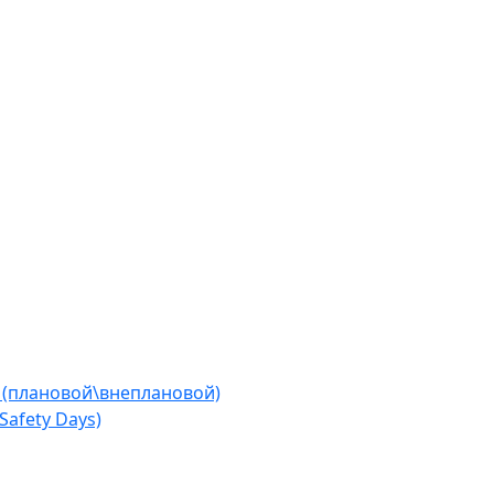
 (плановой\внеплановой)
afety Days)