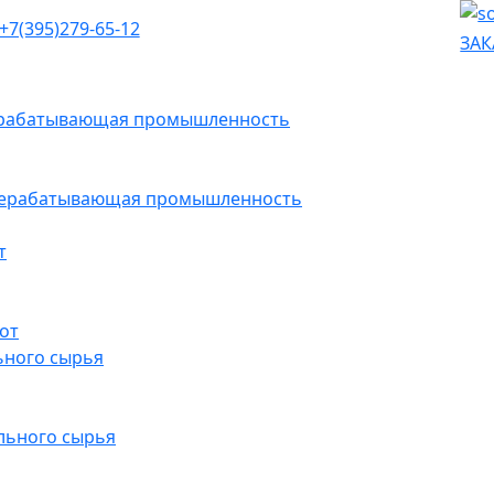
+7(395)279-65-12
ЗАК
рерабатывающая промышленность
ерерабатывающая промышленность
т
от
ьного сырья
льного сырья