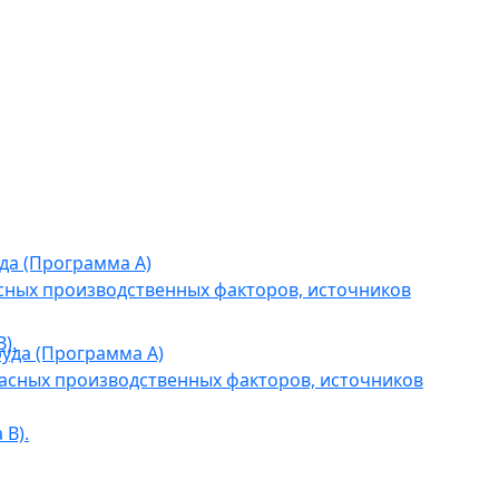
да (Программа А)
сных производственных факторов, источников
).
уда (Программа А)
асных производственных факторов, источников
В).