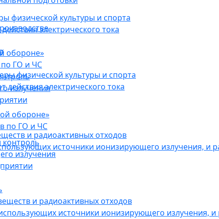
нальной подготовки
ы физической культуры и спорта
роизводстве
действия электрического тока
в
ой обороне»
по ГО и ЧС
ры физической культуры и спорта
онтроль
 действия электрического тока
го излучения
приятии
кой обороне»
в по ГО и ЧС
еществ и радиоактивных отходов
 контроль
использующих источники ионизирующего излучения, и 
его излучения
дприятии
ь
веществ и радиоактивных отходов
 использующих источники ионизирующего излучения, и