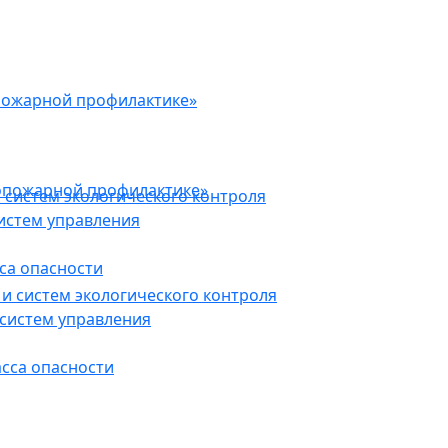
пожарной профилактике»
опожарной профилактике»
 систем экологического контроля
истем управления
са опасности
и систем экологического контроля
систем управления
асса опасности