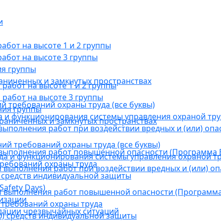
и
бот на высоте 1 и 2 группы
абот на высоте 3 группы
ия группы
раниченных и замкнутых пространствах
абот на высоте 1 и 2 группы
работ на высоте 3 группы
й требований охраны труда (все буквы)
ния группы
 и функционирования системы управления охраной тру
граниченных и замкнутых пространствах
ыполнения работ при воздействии вредных и (или) опа
ний требований охраны труда (все буквы)
выполнения работ повышенной опасности (Программа В
а и функционирования системы управления охраной тр
требований охраны труда
выполнения работ при воздействии вредных и (или) оп
 средств индивидуальной защиты
afety Days)
 выполнения работ повышенной опасности (Программа 
низации
 требований охраны труда
дации чрезвычайных ситуаций
) средств индивидуальной защиты