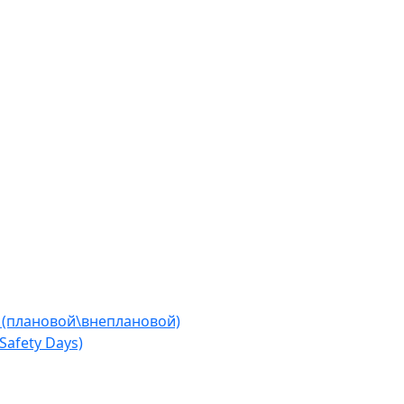
 (плановой\внеплановой)
afety Days)