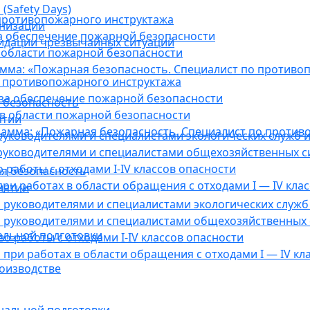
(Safety Days)
противопожарного инструктажа
анизации
а обеспечение пожарной безопасности
видации чрезвычайных ситуаций
 области пожарной безопасности
мма: «Пожарная безопасность. Специалист по противо
 противопожарного инструктажа
за обеспечение пожарной безопасности
 безопасность
в области пожарной безопасности
ятии
амма: «Пожарная безопасность. Специалист по против
уководителями и специалистами экологических служб и
руководителями и специалистами общехозяйственных с
работы с отходами I-IV классов опасности
я безопасность
ри работах в области обращения с отходами I — IV клас
иятии
руководителями и специалистами экологических служб 
 руководителями и специалистами общехозяйственных 
альной подготовки
о работы с отходами I-IV классов опасности
при работах в области обращения с отходами I — IV кл
оизводстве