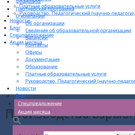
Франшиза
Платные образовательные услуги
Партнерская программа
Руководство. Педагогический (научно-педагогич
О компании
Новости
Об организации
Блог
Сведения об образовательной организации
Спецпредложение
Вакансии
Акция месяца
Контакты
Офисы
Документация
Образование
Платные образовательные услуги
Руководство. Педагогический (научно-педаго
Новости
Блог
Спецпредложение
Производство взрывн
Акция месяца