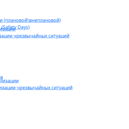
ии (плановой\внеплановой)
(Safety Days)
низации
дации чрезвычайных ситуаций
ов
анизации
видации чрезвычайных ситуаций